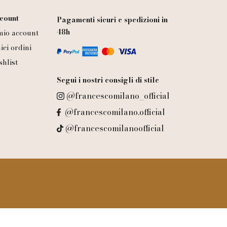
count
Pagamenti sicuri e spedizioni in
48h
 mio account
iei ordini
shlist
Segui i nostri consigli di stile
@francescomilano_official
@francescomilano.official
@francescomilanoofficial