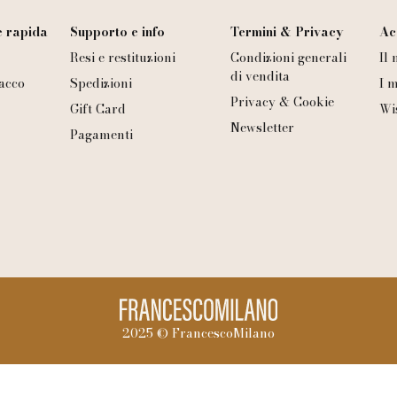
 rapida
Supporto e info
Termini & Privacy
Ac
Resi e restituzioni
Condizioni generali
Il
di vendita
acco
Spedizioni
I m
Privacy & Cookie
Gift Card
Wi
Newsletter
Pagamenti
2025 © FrancescoMilano