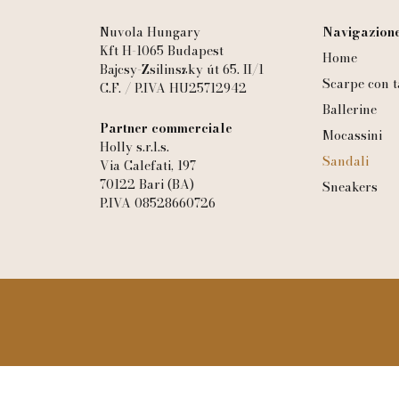
Nuvola Hungary
Navigazione
Kft H-1065 Budapest
Home
Bajcsy-Zsilinszky út 65. II/1
Scarpe con t
C.F. / P.IVA HU25712942
Ballerine
Partner commerciale
Mocassini
Holly s.r.l.s.
Sandali
Via Calefati, 197
70122 Bari (BA)
Sneakers
P.IVA 08528660726