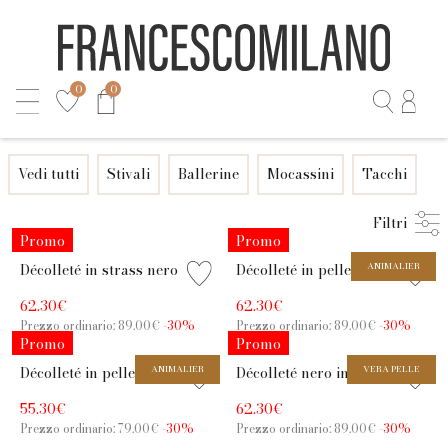
0
0
Vedi tutti
Stivali
Ballerine
Mocassini
Tacchi
Filtri
Promo
Promo
Décolleté in strass nero con
Décolleté in pelle nero-
ANIMALIER
tacco 6,5 cm
leopardo con tacco 6,5 cm
62.30€
62.30€
Prezzo ordinario: 89.00€
-30%
Prezzo ordinario: 89.00€
-30%
Promo
Promo
Décolleté in pelle color
ANIMALIER
Décolleté nero in pelle con
VERA PELLE
sasso con tacco 7,5 cm
strass e tacco 8 cm
55.30€
62.30€
Prezzo ordinario: 79.00€
-30%
Prezzo ordinario: 89.00€
-30%