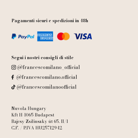
Pagamenti sicuri e spedizioni in 48h
Segui i nostri consigli di stile
@francescomilano_official
@francescomilano.official
@francescomilanoofficial
Nuvola Hungary
Kft H-1065 Budapest
Bajcsy-Zsilinszky út 65. II/1
C.F. / P.IVA HU25712942