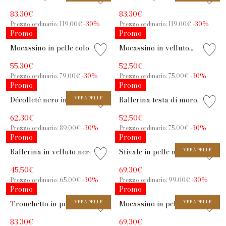
tacco 6,5 cm a stiletto
fondo basso e zip posteriore
83.30€
83.30€
Prezzo ordinario: 119.00€
-30%
Prezzo ordinario: 119.00€
-30%
Promo
Promo
Mocassino in pelle color
Mocassino in velluto
sasso con punta animalier e
bordeaux con accessorio
55.30€
52.50€
tacco 2,5 cm
gioiello e tacco 2,5 cm
Prezzo ordinario: 79.00€
-30%
Prezzo ordinario: 75.00€
-30%
Promo
Promo
Décolleté nero in pelle con
VERA PELLE
Ballerina testa di moro
strass e tacco 8 cm
effetto lana con cinturino in
62.30€
52.50€
pelle
Prezzo ordinario: 89.00€
-30%
Prezzo ordinario: 75.00€
-30%
Promo
Promo
Ballerina in velluto nero
Stivale in pelle nera con
VERA PELLE
con cinturino incrociato
suola carrarmato
45.50€
69.30€
Prezzo ordinario: 65.00€
-30%
Prezzo ordinario: 99.00€
-30%
Promo
Promo
Tronchetto in pelle nera
VERA PELLE
Mocassino in pelle e pelo
VERA PELLE
con tacco largo 8,5 cm
nero con fondo carrarmato
83.30€
69.30€