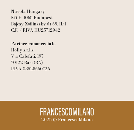
Nuvola Hungary
Kft H-1065 Budapest
Bajcsy-Zsilinszky út 65. II/1
C.F. / P.IVA HU25712942
Partner commerciale
Holly s.r.l.s.
Via Calefati, 197
70122 Bari (BA)
P.IVA 08528660726
2025 © FrancescoMilano