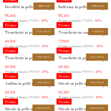
Décolleté in pelle color
ANIMALIER
Ballerina in pelle stampa
ANIMALIER
sasso con tacco 7,5 cm
leopardata marrone con
55.30€
55.30€
cinturino
Prezzo ordinario: 79.00€
-30%
Prezzo ordinario: 79.00€
-30%
Promo
Promo
Tronchetto in pelle nera
VERA PELLE
Tronchetto in camoscio
CAMOSCIO
con tacco 5,5 cm
nero con tacco basso 5,5 cm
69.30€
73.50€
Prezzo ordinario: 99.00€
-30%
Prezzo ordinario: 105.00€
-30%
Promo
Promo
Tronchetto in pelle nera
VERA PELLE
Tronchetto in pelle nera
VERA PELLE
con tacco 5,5 cm
con dettaglio leopardato e
69.30€
69.30€
tacco basso 3 cm
Prezzo ordinario: 99.00€
-30%
Prezzo ordinario: 99.00€
-30%
Promo
Promo
Anfibio in pelle nera con
VERA PELLE
Stivale in pelle nera con
VERA PELLE
suola carrarmato e zip
tacco largo 8,5 cm e
69.30€
83.30€
frontale
cinturino dorato
Prezzo ordinario: 99.00€
-30%
Prezzo ordinario: 119.00€
-30%
Promo
Promo
Stivale in pelle nera con
VERA PELLE
Stivale in pelle nera con
VERA PELLE