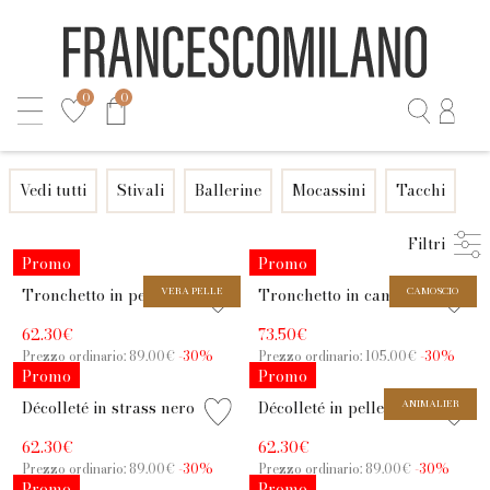
0
0
Vedi tutti
Stivali
Ballerine
Mocassini
Tacchi
Filtri
Promo
Promo
Tronchetto in pelle testa di
VERA PELLE
Tronchetto in camoscio
CAMOSCIO
moro con tacco 7,5 cm
bordeaux con tacco 6,5 cm
62.30€
73.50€
Prezzo ordinario: 89.00€
-30%
Prezzo ordinario: 105.00€
-30%
Promo
Promo
Décolleté in strass nero con
Décolleté in pelle nero-
ANIMALIER
tacco 6,5 cm
leopardo con tacco 6,5 cm
62.30€
62.30€
Prezzo ordinario: 89.00€
-30%
Prezzo ordinario: 89.00€
-30%
Promo
Promo