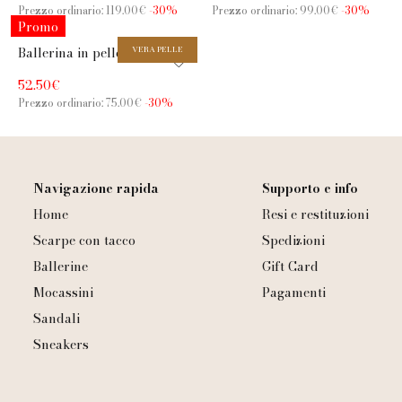
Prezzo ordinario: 119.00€
-30%
Prezzo ordinario: 99.00€
-30%
Promo
Ballerina in pelle nera con
VERA PELLE
cinturino e fibbia dorata
52.50€
Prezzo ordinario: 75.00€
-30%
Navigazione rapida
Supporto e info
Home
Resi e restituzioni
Scarpe con tacco
Spedizioni
Ballerine
Gift Card
Mocassini
Pagamenti
Sandali
Sneakers