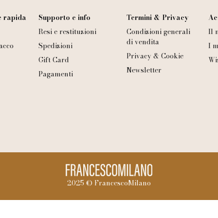
 rapida
Supporto e info
Termini & Privacy
Ac
Resi e restituzioni
Condizioni generali
Il
di vendita
acco
Spedizioni
I m
Privacy & Cookie
Gift Card
Wi
Newsletter
Pagamenti
2025 © FrancescoMilano