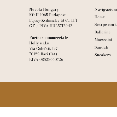
Nuvola Hungary
Navigazione
Kft H-1065 Budapest
Home
Bajcsy-Zsilinszky út 65. II/1
Scarpe con t
C.F. / P.IVA HU25712942
Ballerine
Partner commerciale
Mocassini
Holly s.r.l.s.
Sandali
Via Calefati, 197
70122 Bari (BA)
Sneakers
P.IVA 08528660726