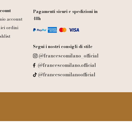
count
Pagamenti sicuri e spedizioni in
48h
 mio account
iei ordini
shlist
Segui i nostri consigli di stile
@francescomilano_official
@francescomilano.official
@francescomilanoofficial