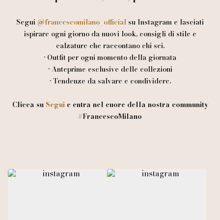
Segui
@francescomilano_official
su Instagram e lasciati
ispirare ogni giorno da nuovi look, consigli di stile e
calzature che raccontano chi sei.
• Outfit per ogni momento della giornata
• Anteprime esclusive delle collezioni
• Tendenze da salvare e condividere.
Clicca su
Segui
e entra nel cuore della nostra community
#FrancescoMilano