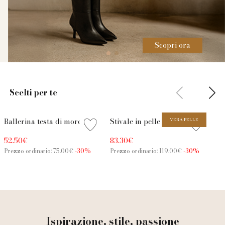
Scopri ora
Scelti per te
Promo
Promo
Pr
Ballerina testa di moro
Stivale in pelle nera con
VERA PELLE
An
effetto lana con cinturino
tacco 6,5 cm a stiletto
su
52.50€
83.30€
69
in pelle
fr
Prezzo ordinario: 75.00€
-30%
Prezzo ordinario: 119.00€
-30%
Pre
Ispirazione, stile, passione