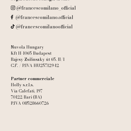
@francescomilano_official
@francescomilano.official
@francescomilanoofficial
Nuvola Hungary
Kft H-1065 Budapest
Bajcsy-Zsilinszky út 65. II/1
C.F. / P.IVA HU25712942
Partner commerciale
Holly s.r.l.s.
Via Calefati, 197
70122 Bari (BA)
P.IVA 08528660726