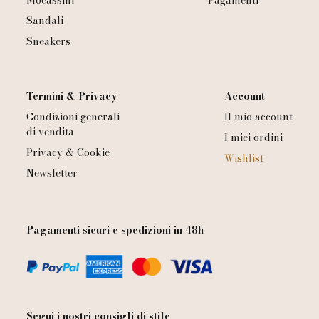
Mocassini
Pagamenti
Sandali
Sneakers
Termini & Privacy
Account
Condizioni generali
Il mio account
di vendita
I miei ordini
Privacy & Cookie
Wishlist
Newsletter
Pagamenti sicuri e spedizioni in 48h
Segui i nostri consigli di stile