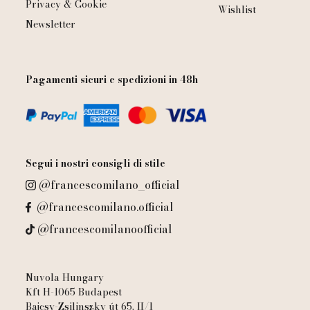
Privacy & Cookie
Wishlist
Newsletter
Pagamenti sicuri e spedizioni in 48h
Segui i nostri consigli di stile
@francescomilano_official
@francescomilano.official
@francescomilanoofficial
Nuvola Hungary
Kft H-1065 Budapest
Bajcsy-Zsilinszky út 65. II/1