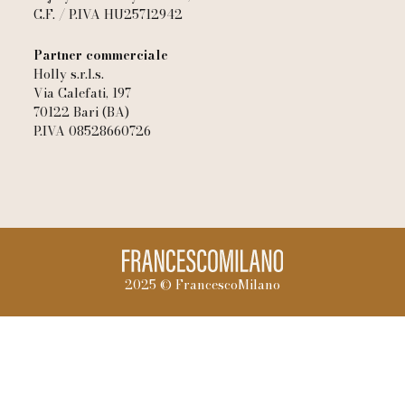
C.F. / P.IVA HU25712942
Partner commerciale
Holly s.r.l.s.
Via Calefati, 197
70122 Bari (BA)
P.IVA 08528660726
2025 © FrancescoMilano