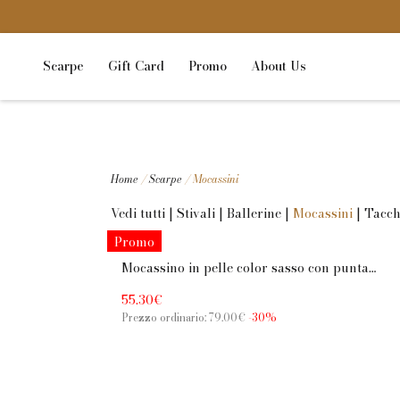
Scarpe
Gift Card
Promo
About Us
Home
/
Scarpe
/ Mocassini
Vedi tutti
|
Stivali
|
Ballerine
|
Mocassini
|
Tacch
Promo
Mocassino in pelle color sasso con punta
animalier e tacco 2,5 cm
55.30€
Prezzo ordinario: 79.00€
-30%