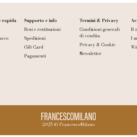
 rapida
Supporto e info
Termini & Privacy
Ac
Resi e restituzioni
Condizioni generali
Il
di vendita
acco
Spedizioni
I m
Privacy & Cookie
Gift Card
Wi
Newsletter
Pagamenti
2025 © FrancescoMilano