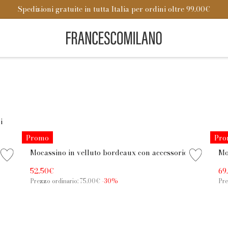
Spedizioni gratuite in tutta Italia per ordini oltre 99.00€
i
Promo
Pr
Mocassino in velluto bordeaux con accessorio
Mo
gioiello e tacco 2,5 cm
ca
52.50€
69
Prezzo ordinario: 75.00€
-30%
Pre