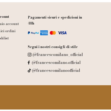
count
Pagamenti sicuri e spedizioni in
48h
 mio account
iei ordini
shlist
Segui i nostri consigli di stile
@francescomilano_official
@francescomilano.official
@francescomilanoofficial