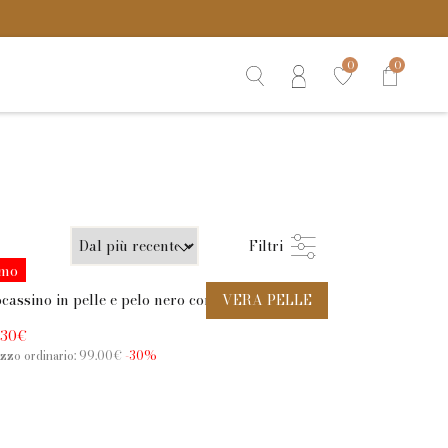
0
0
Filtri
omo
cassino in pelle e pelo nero con fondo
VERA PELLE
rrarmato
.30€
zzo ordinario: 99.00€
-30%