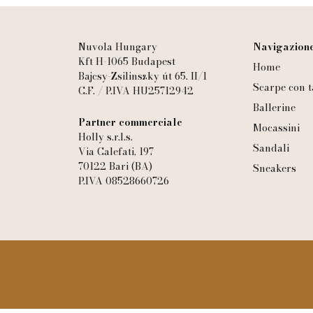
Nuvola Hungary
Navigazione
Kft H-1065 Budapest
Home
Bajcsy-Zsilinszky út 65. II/1
Scarpe con t
C.F. / P.IVA HU25712942
Ballerine
Partner commerciale
Mocassini
Holly s.r.l.s.
Sandali
Via Calefati, 197
70122 Bari (BA)
Sneakers
P.IVA 08528660726