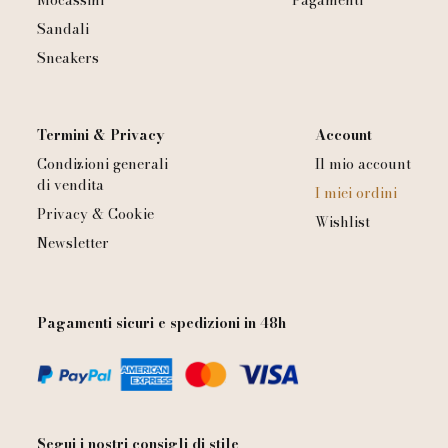
Mocassini
Pagamenti
Sandali
Sneakers
Termini & Privacy
Account
Condizioni generali
Il mio account
di vendita
I miei ordini
Privacy & Cookie
Wishlist
Newsletter
Pagamenti sicuri e spedizioni in 48h
Segui i nostri consigli di stile