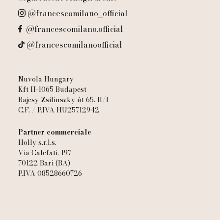
@francescomilano_official
@francescomilano.official
@francescomilanoofficial
Nuvola Hungary
Kft H-1065 Budapest
Bajcsy-Zsilinszky út 65. II/1
C.F. / P.IVA HU25712942
Partner commerciale
Holly s.r.l.s.
Via Calefati, 197
70122 Bari (BA)
P.IVA 08528660726