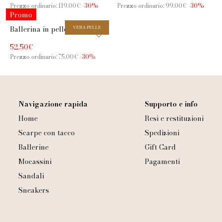
Prezzo ordinario: 119.00€
-30%
Prezzo ordinario: 99.00€
-30%
Promo
Ballerina in pelle nera con
VERA PELLE
cinturino e fibbia dorata
52.50€
Prezzo ordinario: 75.00€
-30%
Navigazione rapida
Supporto e info
Home
Resi e restituzioni
Scarpe con tacco
Spedizioni
Ballerine
Gift Card
Mocassini
Pagamenti
Sandali
Sneakers