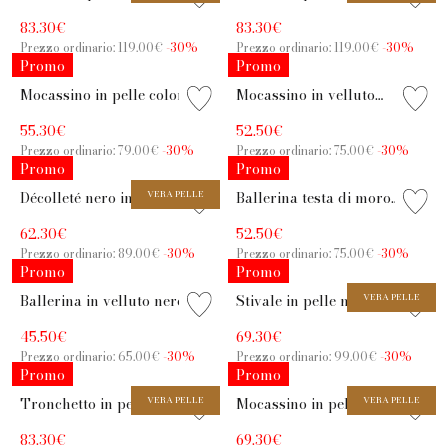
tacco 6,5 cm a stiletto
fondo basso e zip posteriore
83.30€
83.30€
Prezzo ordinario: 119.00€
-30%
Prezzo ordinario: 119.00€
-30%
Promo
Promo
Mocassino in pelle color
Mocassino in velluto
sasso con punta animalier e
bordeaux con accessorio
55.30€
52.50€
tacco 2,5 cm
gioiello e tacco 2,5 cm
Prezzo ordinario: 79.00€
-30%
Prezzo ordinario: 75.00€
-30%
Promo
Promo
Décolleté nero in pelle con
VERA PELLE
Ballerina testa di moro
strass e tacco 8 cm
effetto lana con cinturino in
62.30€
52.50€
pelle
Prezzo ordinario: 89.00€
-30%
Prezzo ordinario: 75.00€
-30%
Promo
Promo
Ballerina in velluto nero
Stivale in pelle nera con
VERA PELLE
con cinturino incrociato
suola carrarmato
45.50€
69.30€
Prezzo ordinario: 65.00€
-30%
Prezzo ordinario: 99.00€
-30%
Promo
Promo
Tronchetto in pelle nera
VERA PELLE
Mocassino in pelle e pelo
VERA PELLE
con tacco largo 8,5 cm
nero con fondo carrarmato
83.30€
69.30€