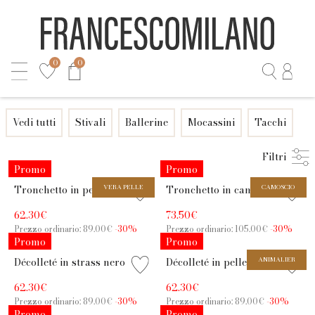
0
0
Vedi tutti
Stivali
Ballerine
Mocassini
Tacchi
Filtri
Promo
Promo
Tronchetto in pelle testa di
VERA PELLE
Tronchetto in camoscio
CAMOSCIO
moro con tacco 7,5 cm
bordeaux con tacco 6,5 cm
62.30€
73.50€
Prezzo ordinario: 89.00€
-30%
Prezzo ordinario: 105.00€
-30%
Promo
Promo
Décolleté in strass nero con
Décolleté in pelle nero-
ANIMALIER
tacco 6,5 cm
leopardo con tacco 6,5 cm
62.30€
62.30€
Prezzo ordinario: 89.00€
-30%
Prezzo ordinario: 89.00€
-30%
Promo
Promo