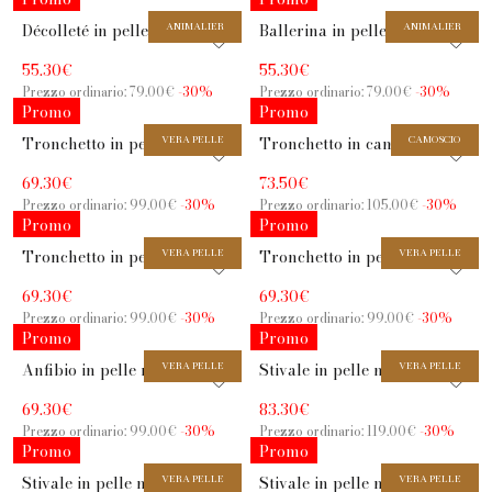
Décolleté in pelle color
ANIMALIER
Ballerina in pelle stampa
ANIMALIER
sasso con tacco 7,5 cm
leopardata marrone con
55.30€
55.30€
cinturino
Prezzo ordinario: 79.00€
-30%
Prezzo ordinario: 79.00€
-30%
Promo
Promo
Tronchetto in pelle nera
VERA PELLE
Tronchetto in camoscio
CAMOSCIO
con tacco 5,5 cm
nero con tacco basso 5,5 cm
69.30€
73.50€
Prezzo ordinario: 99.00€
-30%
Prezzo ordinario: 105.00€
-30%
Promo
Promo
Tronchetto in pelle nera
VERA PELLE
Tronchetto in pelle nera
VERA PELLE
con tacco 5,5 cm
con dettaglio leopardato e
69.30€
69.30€
tacco basso 3 cm
Prezzo ordinario: 99.00€
-30%
Prezzo ordinario: 99.00€
-30%
Promo
Promo
Anfibio in pelle nera con
VERA PELLE
Stivale in pelle nera con
VERA PELLE
suola carrarmato e zip
tacco largo 8,5 cm e
69.30€
83.30€
frontale
cinturino dorato
Prezzo ordinario: 99.00€
-30%
Prezzo ordinario: 119.00€
-30%
Promo
Promo
Stivale in pelle nera con
VERA PELLE
Stivale in pelle nera con
VERA PELLE