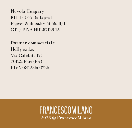
Nuvola Hungary
Kft H-1065 Budapest
Bajcsy-Zsilinszky út 65. II/1
C.F. / P.IVA HU25712942
Partner commerciale
Holly s.r.l.s.
Via Calefati, 197
70122 Bari (BA)
P.IVA 08528660726
2025 © FrancescoMilano