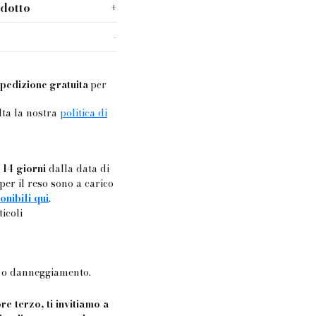
odotto
scio
pedizione gratuita
per
lta la nostra
politica di
o
14 giorni
dalla data di
per il reso sono a carico
onibili qui
.
ticoli
a o danneggiamento.
re terzo, ti invitiamo a