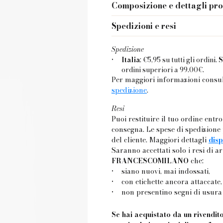
Composizione e dettagli pr
Materiale parte superiore:
camo
Spedizioni e resi
Tessuto Soletta:
pelle
Spedizione
Altezza tacco:
5,5 cm
•
Italia
: €5,95 su tutti gli ordini.
S
ordini superiori a 99.00€.
Per maggiori informazioni consu
spedizione
.
Resi
Puoi restituire il tuo ordine entr
consegna. Le spese di spedizione 
del cliente. Maggiori dettagli
disp
Saranno accettati solo i resi di ar
FRANCESCOMILANO
che:
siano nuovi, mai indossati,
•
con etichette ancora attaccate,
•
non presentino segni di usur
•
Se hai acquistato da un rivendito