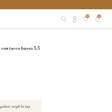
0
0
 con tacco basso 5,5
olare: scegli la tua