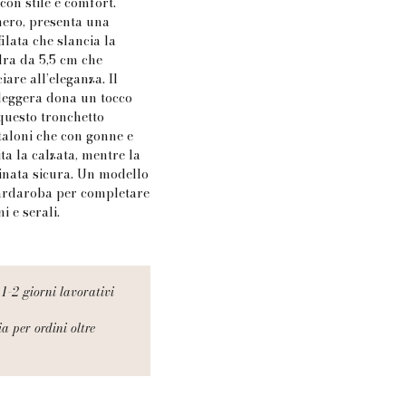
on stile e comfort.
nero, presenta una
ilata che slancia la
idra da 5,5 cm che
are all’eleganza. Il
leggera dona un tocco
questo tronchetto
taloni che con gonne e
ita la calzata, mentre la
inata sicura. Un modello
uardaroba per completare
i e serali.
1-2 giorni lavorativi
a per ordini oltre