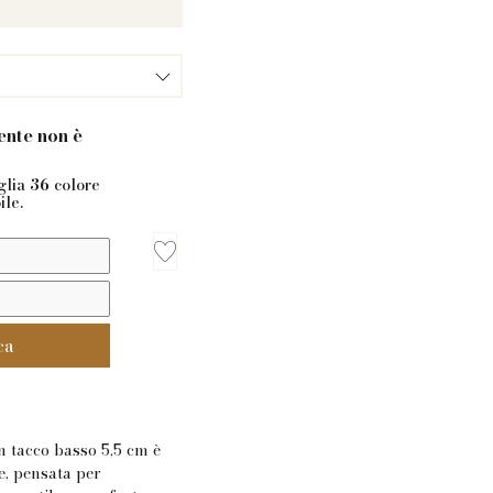
ente non è
glia
36
colore
ile.
ca
n tacco basso 5,5 cm è
e, pensata per