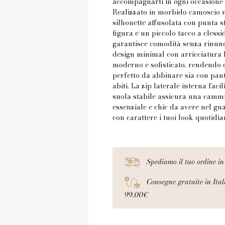
accompagnarti in ogni occasione c
Realizzato in morbido camoscio 
silhouette affusolata con punta sf
figura e un piccolo tacco a cless
garantisce comodità senza rinunci
design minimal con arricciatura 
moderno e sofisticato, rendendo 
perfetto da abbinare sia con pan
abiti. La zip laterale interna facil
suola stabile assicura una camm
essenziale e chic da avere nel g
con carattere i tuoi look quotidian
Spediamo il tuo ordine in 
Consegne gratuite in Itali
99.00€