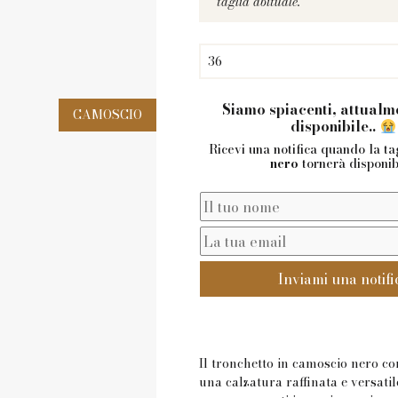
taglia abituale.
36
Siamo spiacenti, attualm
disponibile..
CAMOSCIO
Ricevi una notifica quando la ta
nero
tornerà disponib
Inviami una notifi
Il tronchetto in camoscio nero co
una calzatura raffinata e versatil