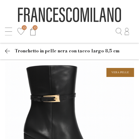
0
0
Tronchetto in pelle nera con tacco largo 8,5 cm
VERA PELLE