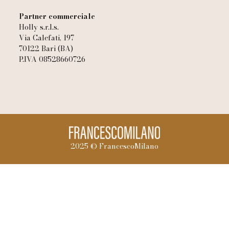
Partner commerciale
Holly s.r.l.s.
Via Calefati, 197
70122 Bari (BA)
P.IVA 08528660726
2025 © FrancescoMilano