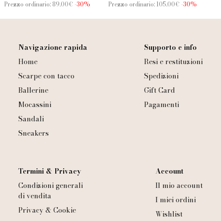
Prezzo ordinario: 89.00€
-30%
Prezzo ordinario: 105.00€
-30%
Pre
Navigazione rapida
Supporto e info
Home
Resi e restituzioni
Scarpe con tacco
Spedizioni
Ballerine
Gift Card
Mocassini
Pagamenti
Sandali
Sneakers
Termini & Privacy
Account
Condizioni generali
Il mio account
di vendita
I miei ordini
Privacy & Cookie
Wishlist