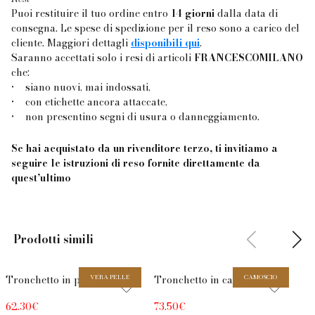
Puoi restituire il tuo ordine entro
14 giorni
dalla data di
consegna. Le spese di spedizione per il reso sono a carico del
cliente. Maggiori dettagli
disponibili qui
.
Saranno accettati solo i resi di articoli
FRANCESCOMILANO
che:
siano nuovi, mai indossati,
•
con etichette ancora attaccate,
•
non presentino segni di usura o danneggiamento.
•
Se hai acquistato da un rivenditore terzo, ti invitiamo a
seguire le istruzioni di reso fornite direttamente da
quest’ultimo
Prodotti simili
Promo
Promo
Pr
Tronchetto in pelle testa di
VERA PELLE
Tronchetto in camoscio
CAMOSCIO
Tr
moro con tacco 7,5 cm
bordeaux con tacco 6,5 cm
co
62.30€
73.50€
69