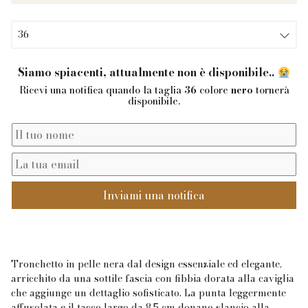
36
Siamo spiacenti, attualmente non è disponibile..
Ricevi una notifica quando la taglia
36
colore
nero
tornerà
disponibile.
Inviami una notifica
Tronchetto in pelle nera dal design essenziale ed elegante,
arricchito da una sottile fascia con fibbia dorata alla caviglia
che aggiunge un dettaglio sofisticato. La punta leggermente
affusolata e il tacco largo da 8,5 cm donano slancio alla