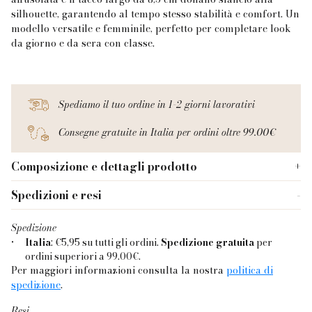
silhouette, garantendo al tempo stesso stabilità e comfort. Un
modello versatile e femminile, perfetto per completare look
da giorno e da sera con classe.
Spediamo il tuo ordine in 1-2 giorni lavorativi
Consegne gratuite in Italia per ordini oltre 99.00€
Composizione e dettagli prodotto
Materiale parte superiore:
pelle
Spedizioni e resi
Tessuto Soletta:
pelle
Spedizione
Altezza tacco:
8.5 cm
•
Italia
: €5,95 su tutti gli ordini.
Spedizione gratuita
per
ordini superiori a 99.00€.
Per maggiori informazioni consulta la nostra
politica di
spedizione
.
Resi