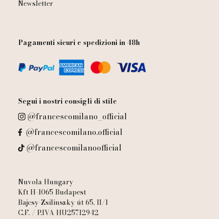
Newsletter
Pagamenti sicuri e spedizioni in 48h
Segui i nostri consigli di stile
@francescomilano_official
@francescomilano.official
@francescomilanoofficial
Nuvola Hungary
Kft H-1065 Budapest
Bajcsy-Zsilinszky út 65. II/1
C.F. / P.IVA HU25712942